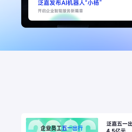
泛嘉五一出
4.5亿元