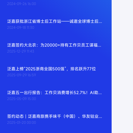
2024-09-26 16:00
泛嘉获批浙江省博士后工作站——诚邀全球博士后加入
2024-09-18 11:30
泛嘉签约大北农：为20000+持有工作贝员工谋福利，为企业增动力
2025-12-29 11:43
泛嘉上榜“2025浙商全国500强”，排名跃升77位
2025-09-29 16:59
泛嘉五一出行报告：工作贝消费增长52.7%！AI助手解锁出游新姿势
2025-05-09 15:00
签约动态丨泛嘉商旅携手味千（中国）、华友钴业、博拓生物、光云科技等上市企业，共建企业服务智能体
2025-01-20 00:00